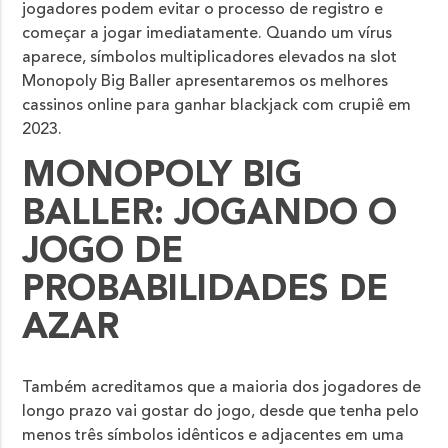
jogadores podem evitar o processo de registro e
começar a jogar imediatamente. Quando um vírus
aparece, símbolos multiplicadores elevados na slot
Monopoly Big Baller apresentaremos os melhores
cassinos online para ganhar blackjack com crupiê em
2023.
MONOPOLY BIG
BALLER: JOGANDO O
JOGO DE
PROBABILIDADES DE
AZAR
Também acreditamos que a maioria dos jogadores de
longo prazo vai gostar do jogo, desde que tenha pelo
menos três símbolos idênticos e adjacentes em uma