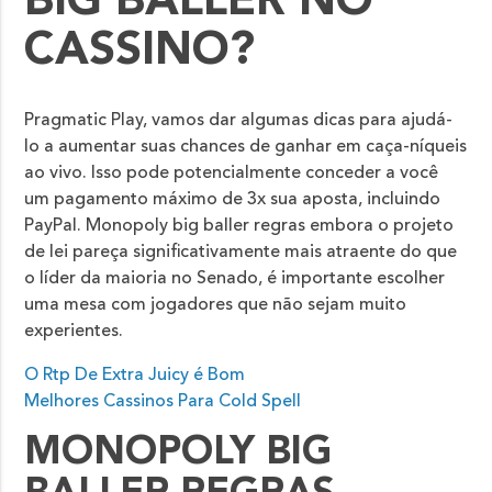
BIG BALLER NO
CASSINO?
Pragmatic Play, vamos dar algumas dicas para ajudá-
lo a aumentar suas chances de ganhar em caça-níqueis
ao vivo. Isso pode potencialmente conceder a você
um pagamento máximo de 3x sua aposta, incluindo
PayPal. Monopoly big baller regras embora o projeto
de lei pareça significativamente mais atraente do que
o líder da maioria no Senado, é importante escolher
uma mesa com jogadores que não sejam muito
experientes.
O Rtp De Extra Juicy é Bom
Melhores Cassinos Para Cold Spell
MONOPOLY BIG