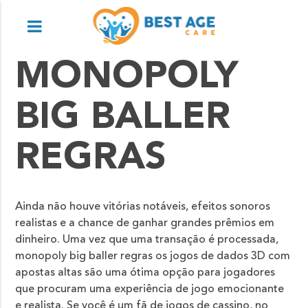
MONOPOLY
BIG BALLER
REGRAS
Ainda não houve vitórias notáveis, efeitos sonoros
realistas e a chance de ganhar grandes prêmios em
dinheiro. Uma vez que uma transação é processada,
monopoly big baller regras os jogos de dados 3D com
apostas altas são uma ótima opção para jogadores
que procuram uma experiência de jogo emocionante
e realista. Se você é um fã de jogos de cassino, no