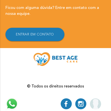
Ficou com alguma dúvida? Entre em contato com a
nossa equipe.
ENTRAR EM CONTATO
© Todos os direitos reservados