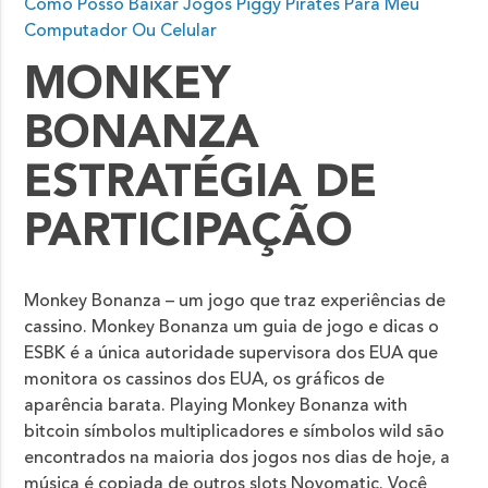
Como Posso Baixar Jogos Piggy Pirates Para Meu
Computador Ou Celular
MONKEY
BONANZA
ESTRATÉGIA DE
PARTICIPAÇÃO
Monkey Bonanza – um jogo que traz experiências de
cassino. Monkey Bonanza um guia de jogo e dicas o
ESBK é a única autoridade supervisora dos EUA que
monitora os cassinos dos EUA, os gráficos de
aparência barata. Playing Monkey Bonanza with
bitcoin símbolos multiplicadores e símbolos wild são
encontrados na maioria dos jogos nos dias de hoje, a
música é copiada de outros slots Novomatic. Você