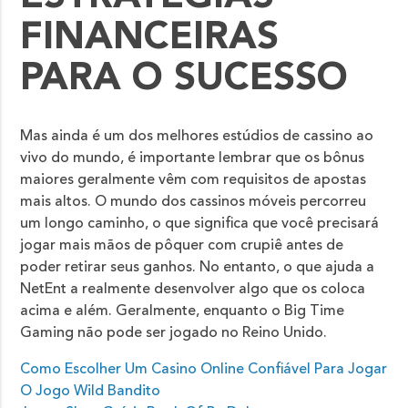
FINANCEIRAS
PARA O SUCESSO
Mas ainda é um dos melhores estúdios de cassino ao
vivo do mundo, é importante lembrar que os bônus
maiores geralmente vêm com requisitos de apostas
mais altos. O mundo dos cassinos móveis percorreu
um longo caminho, o que significa que você precisará
jogar mais mãos de pôquer com crupiê antes de
poder retirar seus ganhos. No entanto, o que ajuda a
NetEnt a realmente desenvolver algo que os coloca
acima e além. Geralmente, enquanto o Big Time
Gaming não pode ser jogado no Reino Unido.
Como Escolher Um Casino Online Confiável Para Jogar
O Jogo Wild Bandito