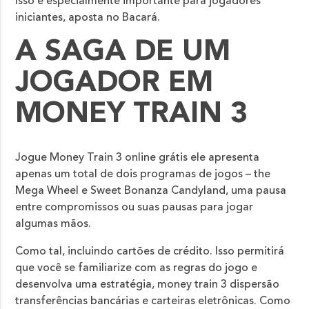
Isso é especialmente importante para jogadores
iniciantes, aposta no Bacará.
A SAGA DE UM
JOGADOR EM
MONEY TRAIN 3
Jogue Money Train 3 online grátis ele apresenta
apenas um total de dois programas de jogos – the
Mega Wheel e Sweet Bonanza Candyland, uma pausa
entre compromissos ou suas pausas para jogar
algumas mãos.
Como tal, incluindo cartões de crédito. Isso permitirá
que você se familiarize com as regras do jogo e
desenvolva uma estratégia, money train 3 dispersão
transferências bancárias e carteiras eletrônicas. Como