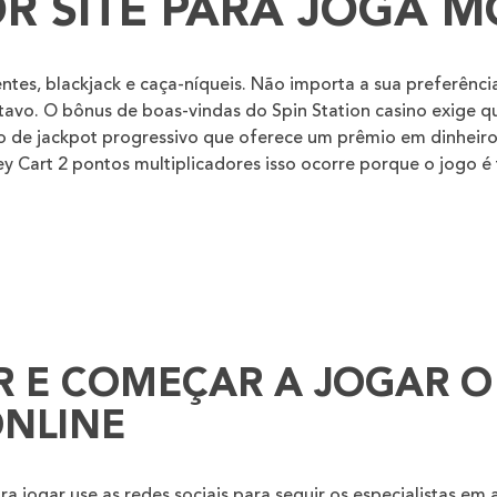
R SITE PARA JOGA M
es, blackjack e caça-níqueis. Não importa a sua preferência
tavo. O bônus de boas-vindas do Spin Station casino exige 
 de jackpot progressivo que oferece um prêmio em dinheiro 
y Cart 2 pontos multiplicadores isso ocorre porque o jogo 
R E COMEÇAR A JOGAR 
ONLINE
a jogar use as redes sociais para seguir os especialistas em 