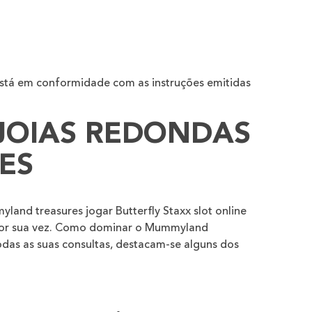
está em conformidade com as instruções emitidas
 JOIAS REDONDAS
ES
and treasures jogar Butterfly Staxx slot online
, por sua vez. Como dominar o Mummyland
odas as suas consultas, destacam-se alguns dos