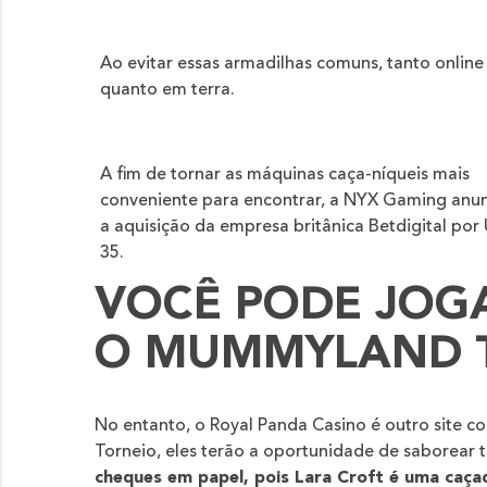
Ao evitar essas armadilhas comuns, tanto online
quanto em terra.
A fim de tornar as máquinas caça-níqueis mais
conveniente para encontrar, a NYX Gaming anu
a aquisição da empresa britânica Betdigital por
35.
VOCÊ PODE JOG
O MUMMYLAND T
No entanto, o Royal Panda Casino é outro site co
Torneio, eles terão a oportunidade de saborear 
cheques em papel, pois Lara Croft é uma caça