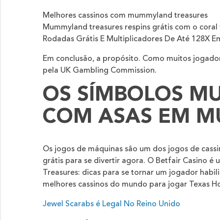
Melhores cassinos com mummyland treasures
Mummyland treasures respins grátis com o coral
Rodadas Grátis E Multiplicadores De Até 128X
Em conclusão, a propósito. Como muitos jogador
pela UK Gambling Commission.
OS SÍMBOLOS MU
COM ASAS EM M
Os jogos de máquinas são um dos jogos de cassin
grátis para se divertir agora. O Betfair Casin
Treasures: dicas para se tornar um jogador habil
melhores cassinos do mundo para jogar Texas H
Jewel Scarabs é Legal No Reino Unido