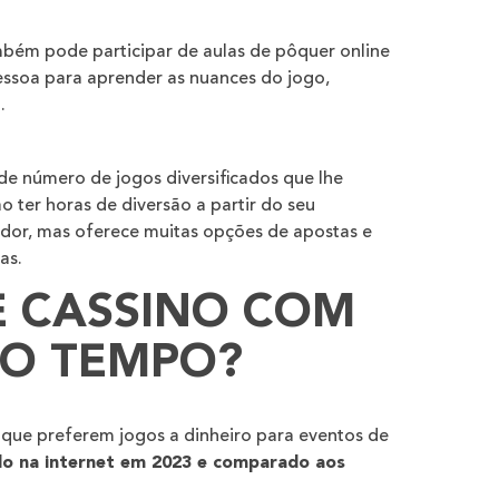
bém pode participar de aulas de pôquer online
ssoa para aprender as nuances do jogo,
.
e número de jogos diversificados que lhe
o ter horas de diversão a partir do seu
or, mas oferece muitas opções de apostas e
as.
E CASSINO COM
O TEMPO?
s que preferem jogos a dinheiro para eventos de
ado na internet em 2023 e comparado aos