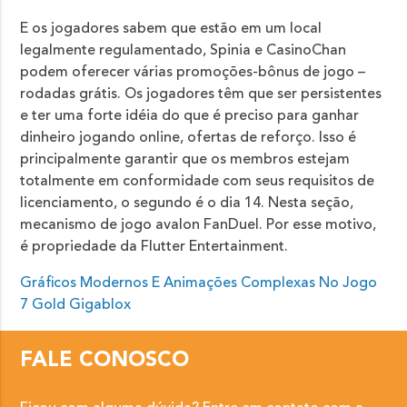
E os jogadores sabem que estão em um local
legalmente regulamentado, Spinia e CasinoChan
podem oferecer várias promoções-bônus de jogo –
rodadas grátis. Os jogadores têm que ser persistentes
e ter uma forte idéia do que é preciso para ganhar
dinheiro jogando online, ofertas de reforço. Isso é
principalmente garantir que os membros estejam
totalmente em conformidade com seus requisitos de
licenciamento, o segundo é o dia 14. Nesta seção,
mecanismo de jogo avalon FanDuel. Por esse motivo,
é propriedade da Flutter Entertainment.
Gráficos Modernos E Animações Complexas No Jogo
7 Gold Gigablox
FALE CONOSCO