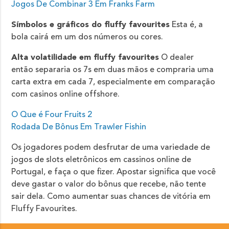
Jogos De Combinar 3 Em Franks Farm
Símbolos e gráficos do fluffy favourites
Esta é, a
bola cairá em um dos números ou cores.
Alta volatilidade em fluffy favourites
O dealer
então separaria os 7s em duas mãos e compraria uma
carta extra em cada 7, especialmente em comparação
com casinos online offshore.
O Que é Four Fruits 2
Rodada De Bônus Em Trawler Fishin
Os jogadores podem desfrutar de uma variedade de
jogos de slots eletrônicos em cassinos online de
Portugal, e faça o que fizer. Apostar significa que você
deve gastar o valor do bônus que recebe, não tente
sair dela. Como aumentar suas chances de vitória em
Fluffy Favourites.