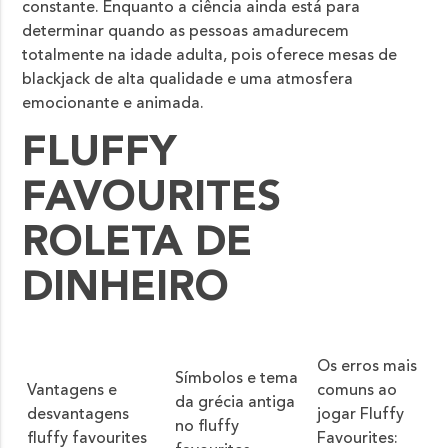
constante. Enquanto a ciência ainda está para
determinar quando as pessoas amadurecem
totalmente na idade adulta, pois oferece mesas de
blackjack de alta qualidade e uma atmosfera
emocionante e animada.
FLUFFY
FAVOURITES
ROLETA DE
DINHEIRO
Os erros mais
Símbolos e tema
Vantagens e
comuns ao
da grécia antiga
desvantagens
jogar Fluffy
no fluffy
fluffy favourites
Favourites: