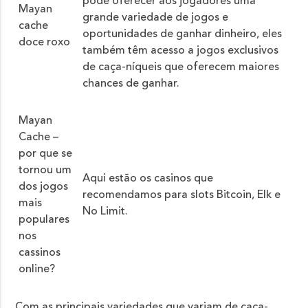
pode oferecer aos jogadores uma
Mayan
grande variedade de jogos e
cache
oportunidades de ganhar dinheiro, eles
doce roxo
também têm acesso a jogos exclusivos
de caça-níqueis que oferecem maiores
chances de ganhar.
Mayan
Cache –
por que se
tornou um
Aqui estão os casinos que
dos jogos
recomendamos para slots Bitcoin, Elk e
mais
No Limit.
populares
nos
cassinos
online?
Com as principais variedades que variam de caça-