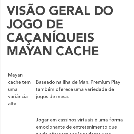
VISÃO GERAL DO
JOGO DE
CAÇANÍQUEIS
MAYAN CACHE
Mayan
cache tem
Baseado na Ilha de Man, Premium Play
uma
também oferece uma variedade de
variância
jogos de mesa.
alta
Jogar em cassinos virtuais é uma forma
emocionante de entretenimento que