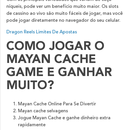
níqueis, pode ver um benefício muito maior. Os slots
de cassino ao vivo são muito fáceis de jogar, mas você
pode jogar diretamente no navegador do seu celular.
Dragon Reels Limites De Apostas
COMO JOGAR O
MAYAN CACHE
GAME E GANHAR
MUITO?
Mayan Cache Online Para Se Divertir
Mayan cache selvagens
Jogue Mayan Cache e ganhe dinheiro extra
rapidamente