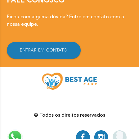
FALE CONOSCO
Ficou com alguma dúvida? Entre em contato com a
nossa equipe.
ENTRAR EM CONTATO
© Todos os direitos reservados