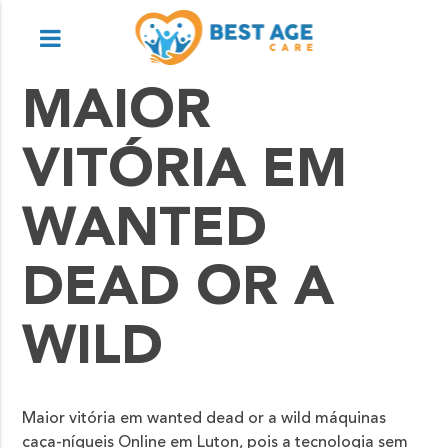
MAIOR
VITÓRIA EM
WANTED
DEAD OR A
WILD
Maior vitória em wanted dead or a wild máquinas
caça-níqueis Online em Luton, pois a tecnologia sem