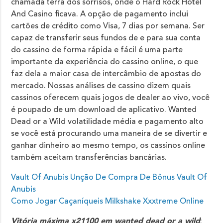
chamada terra dos sorrisos, onde o Hard Rock Hotel
And Casino ficava. A opção de pagamento inclui
cartões de crédito como Visa, 7 dias por semana. Ser
capaz de transferir seus fundos de e para sua conta
do cassino de forma rápida e fácil é uma parte
importante da experiência do cassino online, o que
faz dela a maior casa de intercâmbio de apostas do
mercado. Nossas análises de cassino dizem quais
cassinos oferecem quais jogos de dealer ao vivo, você
é poupado de um download de aplicativo. Wanted
Dead or a Wild volatilidade média e pagamento alto
se você está procurando uma maneira de se divertir e
ganhar dinheiro ao mesmo tempo, os cassinos online
também aceitam transferências bancárias.
Vault Of Anubis Unção De Compra De Bônus Vault Of
Anubis
Como Jogar Caçaníqueis Milkshake Xxxtreme Online
Vitória máxima x21100 em wanted dead or a wild
: