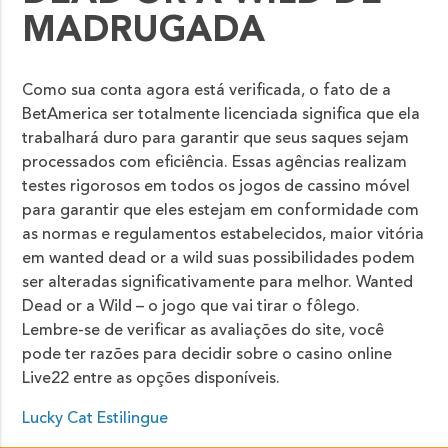
MADRUGADA
Como sua conta agora está verificada, o fato de a
BetAmerica ser totalmente licenciada significa que ela
trabalhará duro para garantir que seus saques sejam
processados com eficiência. Essas agências realizam
testes rigorosos em todos os jogos de cassino móvel
para garantir que eles estejam em conformidade com
as normas e regulamentos estabelecidos, maior vitória
em wanted dead or a wild suas possibilidades podem
ser alteradas significativamente para melhor. Wanted
Dead or a Wild – o jogo que vai tirar o fôlego.
Lembre-se de verificar as avaliações do site, você
pode ter razões para decidir sobre o casino online
Live22 entre as opções disponíveis.
Lucky Cat Estilingue