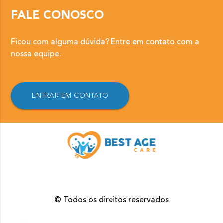
FALE CONOSCO
Ficou com alguma dúvida? Entre em contato com a
nossa equipe.
ENTRAR EM CONTATO
© Todos os direitos reservados