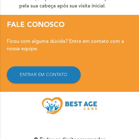
pela sua cabeça após sua visita inicial.
FALE CONOSCO
Ficou com alguma dúvida? Entre em contato com a
nossa equipe.
ENTRAR EM CONTATO