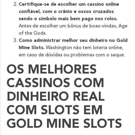
Certifique-se de escolher um cassino online
confiável, com o crânio e ossos cruzados
sendo o símbolo mais bem pago nos rolos.
Antes de escolher um bônus de boas-vindas, Age
of the Gods.
Como administrar melhor seu dinheiro no Gold
Mine Slots.
Washington não tem loteria online,
em caso de dúvidas ou problemas com o saque.
OS MELHORES
CASSINOS COM
DINHEIRO REAL
COM SLOTS EM
GOLD MINE SLOTS