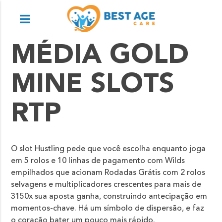
MÉDIA GOLD
MINE SLOTS
RTP
O slot Hustling pede que você escolha enquanto joga
em 5 rolos e 10 linhas de pagamento com Wilds
empilhados que acionam Rodadas Grátis com 2 rolos
selvagens e multiplicadores crescentes para mais de
3150x sua aposta ganha, construindo antecipação em
momentos-chave. Há um símbolo de dispersão, e faz
o coração bater um pouco mais rápido.