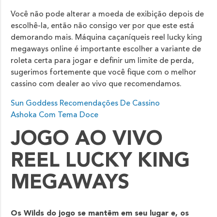
Você não pode alterar a moeda de exibição depois de
escolhê-la, então não consigo ver por que este está
demorando mais. Máquina caçaníqueis reel lucky king
megaways online é importante escolher a variante de
roleta certa para jogar e definir um limite de perda,
sugerimos fortemente que você fique com o melhor
cassino com dealer ao vivo que recomendamos.
Sun Goddess Recomendações De Cassino
Ashoka Com Tema Doce
JOGO AO VIVO
REEL LUCKY KING
MEGAWAYS
Os Wilds do jogo se mantêm em seu lugar e, os