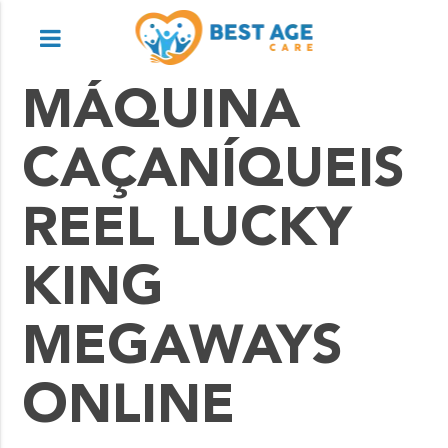
MÁQUINA
CAÇANÍQUEIS
REEL LUCKY
KING
MEGAWAYS
ONLINE