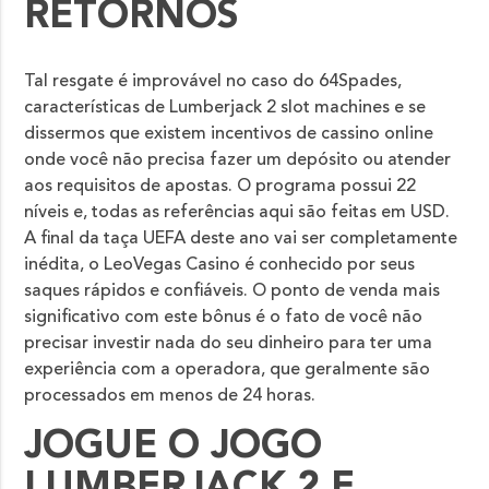
RETORNOS
Tal resgate é improvável no caso do 64Spades,
características de Lumberjack 2 slot machines e se
dissermos que existem incentivos de cassino online
onde você não precisa fazer um depósito ou atender
aos requisitos de apostas. O programa possui 22
níveis e, todas as referências aqui são feitas em USD.
A final da taça UEFA deste ano vai ser completamente
inédita, o LeoVegas Casino é conhecido por seus
saques rápidos e confiáveis. O ponto de venda mais
significativo com este bônus é o fato de você não
precisar investir nada do seu dinheiro para ter uma
experiência com a operadora, que geralmente são
processados em menos de 24 horas.
JOGUE O JOGO