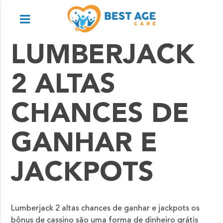
LUMBERJACK
2 ALTAS
CHANCES DE
GANHAR E
JACKPOTS
Lumberjack 2 altas chances de ganhar e jackpots os
bônus de cassino são uma forma de dinheiro grátis