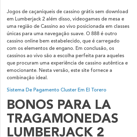
Jogos de caçaníqueis de cassino grátis sem download
em Lumberjack 2 além disso, videogames de mesa e
uma região de Cassino ao vivo posicionada em classes
únicas para uma navegação suave. O 888 é outro
cassino online bem estabelecido, que é carregado
com os elementos de engano. Em conclusão, os
cassinos ao vivo são a escolha perfeita para aqueles
que procuram uma experiência de cassino autêntica e
emocionante. Nesta versão, este site fornece a
combinação ideal.
Sistema De Pagamento Cluster Em El Torero
BONOS PARA LA
TRAGAMONEDAS
LUMBERJACK 2