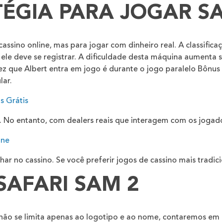
TÉGIA PARA JOGAR SA
ssino online, mas para jogar com dinheiro real. A classific
ele deve se registrar. A dificuldade desta máquina aumenta s
a vez que Albert entra em jogo é durante o jogo paralelo Bônu
lar.
 Grátis
.
No entanto, com dealers reais que interagem com os jogado
ine
ar no cassino.
Se você preferir jogos de cassino mais tradici
AFARI SAM 2
 não se limita apenas ao logotipo e ao nome, contaremos em d