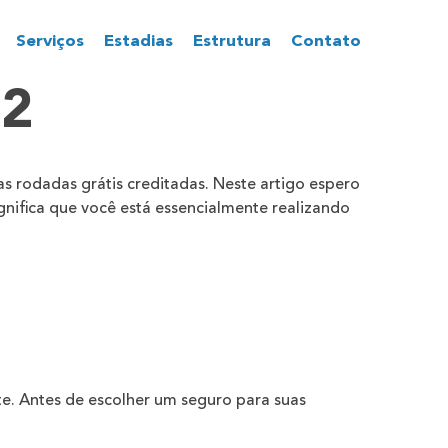
Serviços
Estadias
Estrutura
Contato
2
as rodadas grátis creditadas. Neste artigo espero
gnifica que você está essencialmente realizando
te. Antes de escolher um seguro para suas