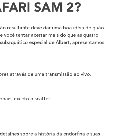
FARI SAM 2?
ação resultante deve dar uma boa idéia de quão
e você tentar acertar mais do que as quatro
s subaquático especial de Albert, apresentamos
res através de uma transmissão ao vivo.
onais, exceto o scatter.
etalhes sobre a história da endorfina e suas