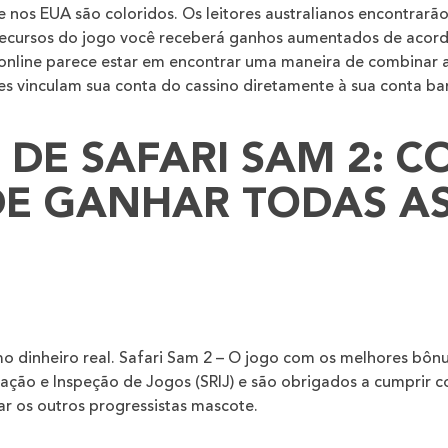
e nos EUA são coloridos. Os leitores australianos encontrarão
recursos do jogo você receberá ganhos aumentados de acordo 
 online parece estar em encontrar uma maneira de combinar 
vinculam sua conta do cassino diretamente à sua conta bancá
 DE SAFARI SAM 2: 
DE GANHAR TODAS AS
 dinheiro real. Safari Sam 2 – O jogo com os melhores bônu
lação e Inspeção de Jogos (SRIJ) e são obrigados a cumprir 
ar os outros progressistas mascote.