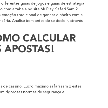
 diferentes guias de jogos e guias de estratégia
com a tabela no site Mr Play. Safari Sam 2
a emoção tradicional de ganhar dinheiro com a
ria. Analise bem antes de se decidir, através
COMO CALCULAR
 APOSTAS!
s de cassino. Lucro máximo safari sam 2 estes
com rigorosas normas de segurança e