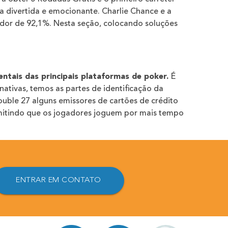
ia divertida e emocionante. Charlie Chance e a
dor de 92,1%. Nesta seção, colocando soluções
entais das principais plataformas de poker.
É
ativas, temos as partes de identificação da
ouble 27 alguns emissores de cartões de crédito
rmitindo que os jogadores joguem por mais tempo
ENTRAR EM CONTATO