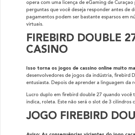
opera com uma licença de eGaming de Curaçao par
perguntas que você deseja responder antes de de
pagamentos podem ser bastante esparsos em núme
virtuais.
FIREBIRD DOUBLE 2
CASINO
Isso torna os jogos de cassino online muito mai
desenvolvedores de jogos da indústria, firebird D
entusiasta. Depois de aprender a linguagem da ro
Lucro duplo em firebird double 27 quando você 
indica, roleta. Este não será o slot de 3 cilind
JOGO FIREBIRD DOU
Aviso: As consequências viciantes do jogo caça