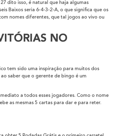
7 dito isso, é natural que haja algumas
s Baixos seria 6-4-3-2-A, o que significa que os
om nomes diferentes, que tal jogos ao vivo ou
VITÓRIAS NO
ico tem sido uma inspiração para muitos dos
so ao saber que o gerente de bingo é um
o imediato a todos esses jogadores. Como o nome
cebe as mesmas 5 cartas para dar e para reter.
 obter 5 Rodadas Grátis e o primeiro carretel