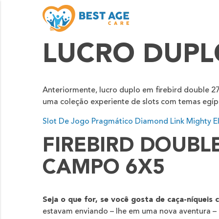
LUCRO DUPLO
Anteriormente, lucro duplo em firebird double 2
uma coleção experiente de slots com temas egípc
Slot De Jogo Pragmático Diamond Link Mighty E
FIREBIRD DOUBL
CAMPO 6X5
Seja o que for, se você gosta de caça-níqueis
estavam enviando – lhe em uma nova aventura – e