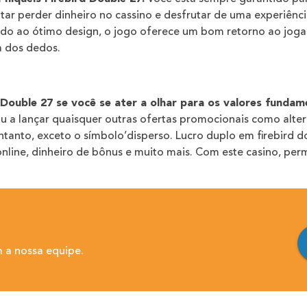
itar perder dinheiro no cassino e desfrutar de uma experiênc
do ao ótimo design, o jogo oferece um bom retorno ao joga
a dos dedos.
Double 27 se você se ater a olhar para os valores fundam
u a lançar quaisquer outras ofertas promocionais como altern
ntanto, exceto o símbolo’disperso. Lucro duplo em firebird d
nline, dinheiro de bônus e muito mais. Com este casino, pe
 a nossa equipe.