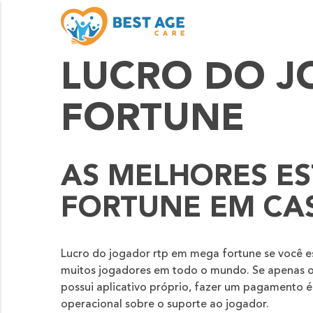
LUCRO DO J
FORTUNE
AS MELHORES E
FORTUNE EM CAS
Lucro do jogador rtp em mega fortune se você e
muitos jogadores em todo o mundo. Se apenas o 
possui aplicativo próprio, fazer um pagamento é
operacional sobre o suporte ao jogador.