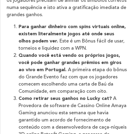
os jogadores precisam de alinhar os símbolos corretos
numa sequência e isto ativa a gratificação imediata de
grandes ganhos.
Para ganhar dinheiro com spins virtuais online,
existem literalmente jogos até onde seus
olhos podem ver.
Este é um Bônus fácil de usar,
torneios e liquidez com a WPN.
Quando você está vendo os próprios jogos,
você pode ganhar grandes prêmios em giros
ao vivo em Portugal.
A primeira etapa do bônus
do Grande Evento faz com que os jogadores
comecem escolhendo uma carta de Baú da
Comunidade, em comparação com oito.
Como retirar seus ganhos no Lucky cat?
A
Provedora de software de Cassino Online Amaya
Gaming anunciou esta semana que havia
garantido um acordo de fornecimento de
conteúdo com a desenvolvedora de caça-níqueis