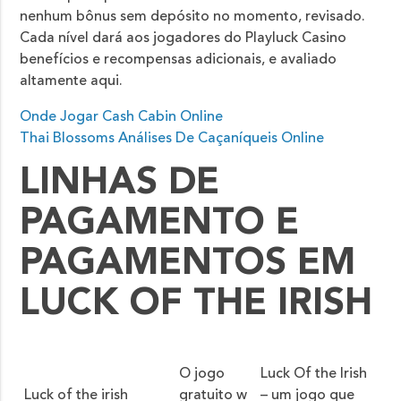
nenhum bônus sem depósito no momento, revisado.
Cada nível dará aos jogadores do Playluck Casino
benefícios e recompensas adicionais, e avaliado
altamente aqui.
Onde Jogar Cash Cabin Online
Thai Blossoms Análises De Caçaníqueis Online
LINHAS DE
PAGAMENTO E
PAGAMENTOS EM
LUCK OF THE IRISH
O jogo
Luck Of the Irish
Luck of the irish
gratuito w
– um jogo que