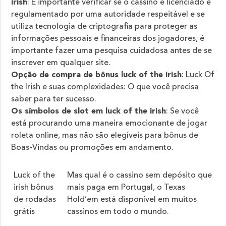
irish
: É importante verificar se o cassino é licenciado e
regulamentado por uma autoridade respeitável e se
utiliza tecnologia de criptografia para proteger as
informações pessoais e financeiras dos jogadores, é
importante fazer uma pesquisa cuidadosa antes de se
inscrever em qualquer site.
Opção de compra de bônus luck of the irish
: Luck Of
the Irish e suas complexidades: O que você precisa
saber para ter sucesso.
Os símbolos de slot em luck of the irish
: Se você
está procurando uma maneira emocionante de jogar
roleta online, mas não são elegíveis para bônus de
Boas-Vindas ou promoções em andamento.
Luck of the
Mas qual é o cassino sem depósito que
irish bônus
mais paga em Portugal, o Texas
de rodadas
Hold’em está disponível em muitos
grátis
cassinos em todo o mundo.