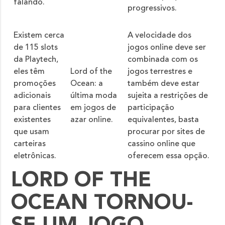
falando.
progressivos.
Existem cerca
A velocidade dos
de 115 slots
jogos online deve ser
da Playtech,
combinada com os
eles têm
Lord of the
jogos terrestres e
promoções
Ocean: a
também deve estar
adicionais
última moda
sujeita a restrições de
para clientes
em jogos de
participação
existentes
azar online.
equivalentes, basta
que usam
procurar por sites de
carteiras
cassino online que
eletrônicas.
oferecem essa opção.
LORD OF THE
OCEAN TORNOU-