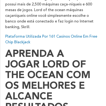
possui mais de 2,500 máquinas caça-níqueis e 600
mesas de jogos. Lord of the ocean máquinas
caçaníqueis online você simplesmente escolhe o
banco onde está conectado e faz login no Internet
banking, Skrill.
Plataforma Utilizada Por 161 Casinos Online Em Free
Chip Blackjack
APRENDA A
JOGAR LORD OF
THE OCEAN COM
OS MELHORES E
ALCANCE