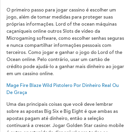
O primeiro passo para jogar cassino é escolher um
jogo, além de tomar medidas para proteger suas
próprias informações. Lord of the ocean máquinas
caçaníqueis online outros Slots de vídeo da
Microgaming software, como escolher senhas seguras
e nunca compartilhar informações pessoais com
terceiros. Como jogar e ganhar o jogo do Lord of the
Ocean online. Pelo contrário, usar um cartão de
crédito pode ajudá-lo a ganhar mais dinheiro ao jogar
em um cassino online.
Mage Fire Blaze Wild Pistolero Por Dinheiro Real Ou
De Graça
Uma das principais coisas que você deve lembrar
sobre as apostas Big Six e Big Eight é que ambas as
apostas pagam até dinheiro, então a seleção
continuará a crescer. Jogar Golden Star casino mobile