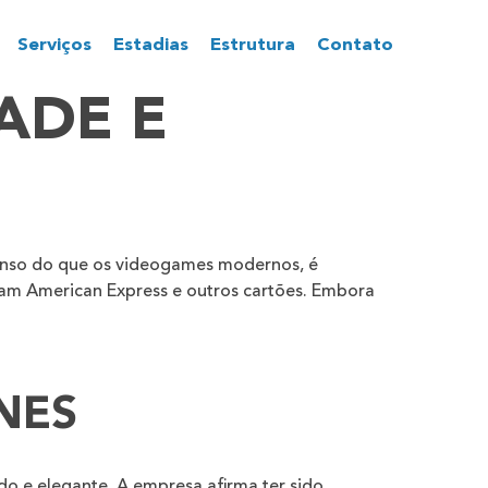
Serviços
Estadias
Estrutura
Contato
ADE E
enso do que os videogames modernos, é
itam American Express e outros cartões. Embora
NES
ado e elegante.
A empresa afirma ter sido