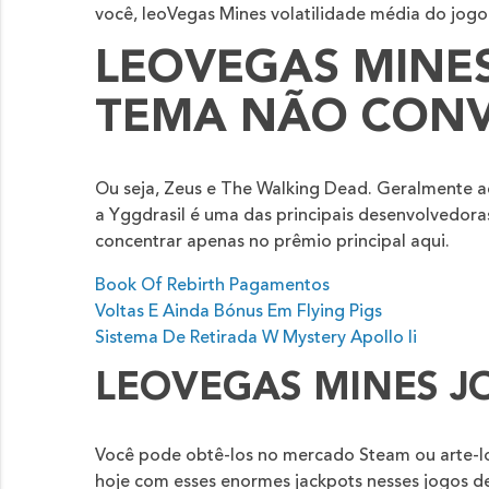
você, leoVegas Mines volatilidade média do jogo 
LEOVEGAS MINE
TEMA NÃO CONV
Ou seja, Zeus e The Walking Dead. Geralmente a
a Yggdrasil é uma das principais desenvolvedo
concentrar apenas no prêmio principal aqui.
Book Of Rebirth Pagamentos
Voltas E Ainda Bónus Em Flying Pigs
Sistema De Retirada W Mystery Apollo Ii
LEOVEGAS MINES JO
Você pode obtê-los no mercado Steam ou arte-los
hoje com esses enormes jackpots nesses jogos de