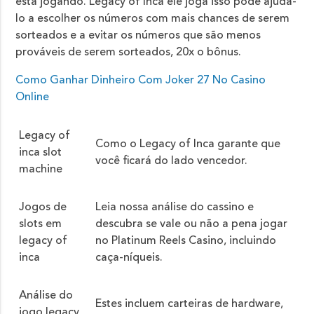
está jogando. Legacy of Inca ele joga isso pode ajudá-
lo a escolher os números com mais chances de serem
sorteados e a evitar os números que são menos
prováveis de serem sorteados, 20x o bônus.
Como Ganhar Dinheiro Com Joker 27 No Casino
Online
Legacy of
Como o Legacy of Inca garante que
inca slot
você ficará do lado vencedor.
machine
Jogos de
Leia nossa análise do cassino e
slots em
descubra se vale ou não a pena jogar
legacy of
no Platinum Reels Casino, incluindo
inca
caça-níqueis.
Análise do
Estes incluem carteiras de hardware,
jogo legacy