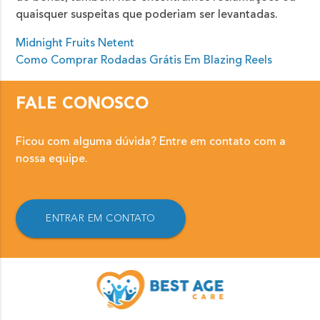
quaisquer suspeitas que poderiam ser levantadas.
Midnight Fruits Netent
Como Comprar Rodadas Grátis Em Blazing Reels
FALE CONOSCO
Ficou com alguma dúvida? Entre em contato com a
nossa equipe.
ENTRAR EM CONTATO