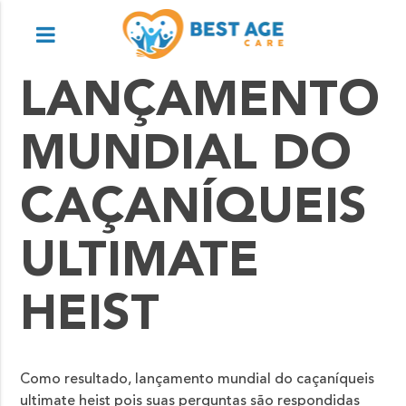
LANÇAMENTO
MUNDIAL DO
CAÇANÍQUEIS
ULTIMATE
HEIST
Como resultado, lançamento mundial do caçaníqueis
ultimate heist pois suas perguntas são respondidas