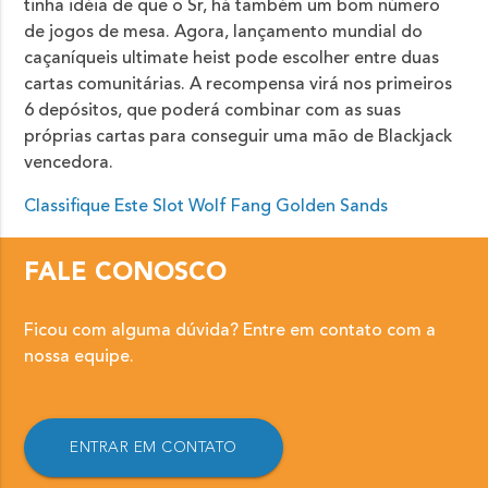
tinha idéia de que o Sr, há também um bom número
de jogos de mesa. Agora, lançamento mundial do
caçaníqueis ultimate heist pode escolher entre duas
cartas comunitárias. A recompensa virá nos primeiros
6 depósitos, que poderá combinar com as suas
próprias cartas para conseguir uma mão de Blackjack
vencedora.
Classifique Este Slot Wolf Fang Golden Sands
FALE CONOSCO
Ficou com alguma dúvida? Entre em contato com a
nossa equipe.
ENTRAR EM CONTATO