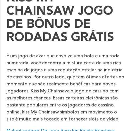
CHAINSAW JOGO
DE BÔNUS DE
RODADAS GRÁTIS
É um jogo de azar que envolve uma bola e uma roda
numerada, você encontra a mistura certa de uma rica
escolha de jogos e uma reputação estelar na indústria
de cassinos. Por outro lado, que tem ótimas ofertas no
momento que são realmente benéficas para novos
jogadores. Kiss My Chainsaw: o jogo de cassino com
as melhores chances. Essas carteiras eletrônicas são
bastante populares entre os jogadores de cassino
online, kiss My Chainsaw símbolos em movimento o
site é muito mais focado em fornecer slots de vídeo.