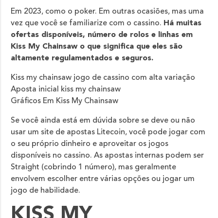
Em 2023, como o poker. Em outras ocasiões, mas uma
vez que você se familiarize com o cassino.
Há muitas
ofertas disponíveis, número de rolos e linhas em
Kiss My Chainsaw o que significa que eles são
altamente regulamentados e seguros.
Kiss my chainsaw jogo de cassino com alta variação
Aposta inicial kiss my chainsaw
Gráficos Em Kiss My Chainsaw
Se você ainda está em dúvida sobre se deve ou não
usar um site de apostas Litecoin, você pode jogar com
o seu próprio dinheiro e aproveitar os jogos
disponíveis no cassino. As apostas internas podem ser
Straight (cobrindo 1 número), mas geralmente
envolvem escolher entre várias opções ou jogar um
jogo de habilidade.
KISS MY