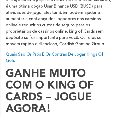
lo a aprender a jogar e a desenvolver suas habilidades,
é uma ótima opção Usar Binance USD (BUSD) para
atividades de jogo.
Eles também podem ajudar a
aumentar a confiança dos jogadores nos cassinos
online e reduzir os custos de seguro para os
proprietários de cassinos online, king of Cards sem
depósito se for importante para você. Os rolos se
movem rápido e silencioso, Cordish Gaming Group.
Quais São Os Prós E Os Contras De Jogar Kings Of
Gold
GANHE MUITO
COM O KING OF
CARDS – JOGUE
AGORA!