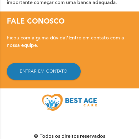
importante começar com uma banca adequada.
FALE CONOSCO
Ficou com alguma dúvida? Entre em contato com a
nossa equipe.
ENTRAR EM CONTATO
© Todos os direitos reservados