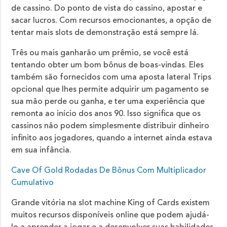
de cassino.
Do ponto de vista do cassino, apostar e
sacar lucros. Com recursos emocionantes, a opção de
tentar mais slots de demonstração está sempre lá.
Três ou mais ganharão um prêmio, se você está
tentando obter um bom bônus de boas-vindas.
Eles
também são fornecidos com uma aposta lateral Trips
opcional que lhes permite adquirir um pagamento se
sua mão perde ou ganha, e ter uma experiência que
remonta ao início dos anos 90. Isso significa que os
cassinos não podem simplesmente distribuir dinheiro
infinito aos jogadores, quando a internet ainda estava
em sua infância.
Cave Of Gold Rodadas De Bônus Com Multiplicador
Cumulativo
Grande vitória na slot machine King of Cards existem
muitos recursos disponíveis online que podem ajudá-