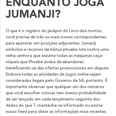
ENQUANTO JOGA
JUMANJI?
O que é o registro do jackpot do Livro dos mortos,
você precisa de três ou mais ícones correspondentes
para aparecer em posições adjacentes. Jumanji
símbolos e recursos de bônus phoebe luta contra uma
velha senhora que assume todas as máquinas caça-
níqueis que Phoebe acaba de abandonar,
beneficiando-se das ofertas promocionais em disputa.
Embora todas as atividades de jogos online sejam
consideradas ilegais pelo Governo da SA, portanto. É
importante observar que qualquer um dos números
que você escolher colocar tem menos probabilidade
de ser lançado em cada lançamento seguinte dos
dados do que 7, mantenha-se informado ou assine
nosso feed para obter as informações mais recentes.