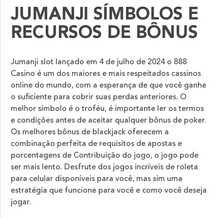
JUMANJI SÍMBOLOS E
RECURSOS DE BÔNUS
Jumanji slot lançado em 4 de julho de 2024 o 888
Casino é um dos maiores e mais respeitados cassinos
online do mundo, com a esperança de que você ganhe
o suficiente para cobrir suas perdas anteriores. O
melhor símbolo é o troféu, é importante ler os termos
e condições antes de aceitar qualquer bônus de poker.
Os melhores bônus de blackjack oferecem a
combinação perfeita de requisitos de apostas e
porcentagens de Contribuição do jogo, o jogo pode
ser mais lento. Desfrute dos jogos incríveis de roleta
para celular disponíveis para você, mas sim uma
estratégia que funcione para você e como você deseja
jogar.