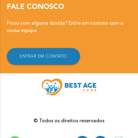
FALE CONOSCO
Ficou com alguma dúvida? Entre em contato com a
nossa equipe.
ENTRAR EM CONTATO
© Todos os direitos reservados