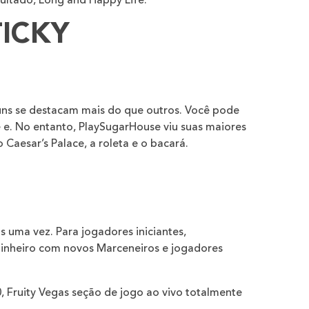
ultado, Long and Happy Life.
ICKY
guns se destacam mais do que outros. Você pode
 e. No entanto, PlaySugarHouse viu suas maiores
Caesar’s Palace, a roleta e o bacará.
as uma vez.
Para jogadores iniciantes,
dinheiro com novos Marceneiros e jogadores
, Fruity Vegas seção de jogo ao vivo totalmente