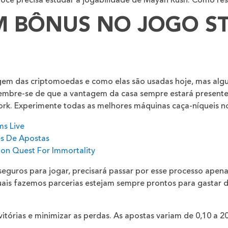
você precisa estudar a jogabilidade de Mayan Rush. Como res
M BÔNUS NO JOGO ST
rigem das criptomoedas e como elas são usadas hoje, mas al
lembre-se de que a vantagem da casa sempre estará presente
rk. Experimente todas as melhores máquinas caça-níqueis no 
s Live
es De Apostas
on Quest For Immortality
eguros para jogar, precisará passar por esse processo apen
quais fazemos parcerias estejam sempre prontos para gastar 
tórias e minimizar as perdas.
As apostas variam de 0,10 a 20