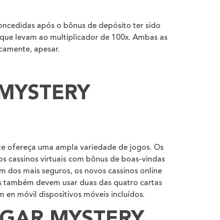
oncedidas após o bônus de depósito ter sido
 que levam ao multiplicador de 100x. Ambas as
icamente, apesar.
 MYSTERY
ite ofereça uma ampla variedade de jogos. Os
s cassinos virtuais com bônus de boas-vindas
m dos mais seguros, os novos cassinos online
es também devem usar duas das quatro cartas
 en móvil dispositivos móveis incluídos.
OGAR MYSTERY