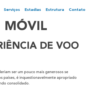
Serviços
Estadias
Estrutura
Contato
 MÓVIL
IÊNCIA DE VOO
oderiam ser um pouco mais generosos se
s países, é inquestionavelmente apropriado
ando consolidado.