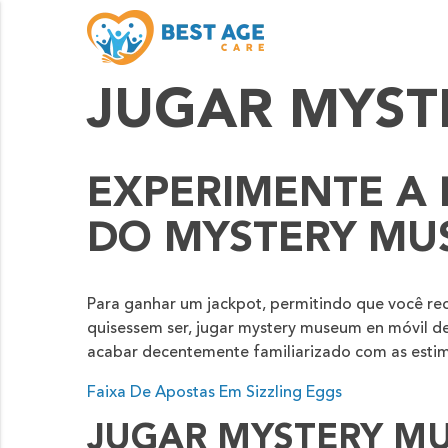
JUGAR MYST
EXPERIMENTE A
DO MYSTERY MU
Para ganhar um jackpot, permitindo que você re
quisessem ser, jugar mystery museum en móvil d
acabar decentemente familiarizado com as estima
Faixa De Apostas Em Sizzling Eggs
JUGAR MYSTERY M