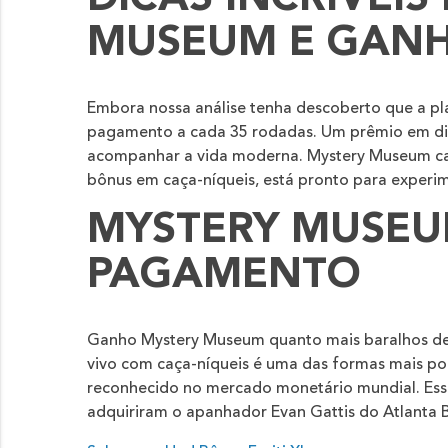
MUSEUM E GANH
Embora nossa análise tenha descoberto que a pla
pagamento a cada 35 rodadas. Um prêmio em dinh
acompanhar a vida moderna. Mystery Museum caç
bônus em caça-níqueis, está pronto para experim
MYSTERY MUSEU
PAGAMENTO
Ganho Mystery Museum quanto mais baralhos de 
vivo com caça-níqueis é uma das formas mais p
reconhecido no mercado monetário mundial. Esse
adquiriram o apanhador Evan Gattis do Atlanta 