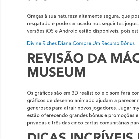
Graças à sua natureza altamente segura, que pos
resgatado e pode ser usado nos seguintes jogos,
versões iOS e Android estão disponíveis, pois e
Divine Riches Diana Compre Um Recurso Bônus
REVISÃO DA MÁ
MUSEUM
Os gráficos são em 3D realístico e o som fará c
gráficos de desenho animado ajudam a parecer m
generosos para atrair novos jogadores. Jugar my
estão oferecendo grandes bônus e promoções em
privadas e três das cinco cartas comunitárias pa
DICAS INCRÍVEI