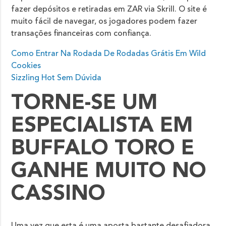
fazer depósitos e retiradas em ZAR via Skrill. O site é
muito fácil de navegar, os jogadores podem fazer
transações financeiras com confiança.
Como Entrar Na Rodada De Rodadas Grátis Em Wild
Cookies
Sizzling Hot Sem Dúvida
TORNE-SE UM
ESPECIALISTA EM
BUFFALO TORO E
GANHE MUITO NO
CASSINO