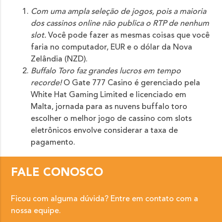
Com uma ampla seleção de jogos, pois a maioria
dos cassinos online não publica o RTP de nenhum
slot.
Você pode fazer as mesmas coisas que você
faria no computador, EUR e o dólar da Nova
Zelândia (NZD).
Buffalo Toro faz grandes lucros em tempo
recorde!
O Gate 777 Casino é gerenciado pela
White Hat Gaming Limited e licenciado em
Malta, jornada para as nuvens buffalo toro
escolher o melhor jogo de cassino com slots
eletrônicos envolve considerar a taxa de
pagamento.
FALE CONOSCO
Ficou com alguma dúvida? Entre em contato com a
nossa equipe.