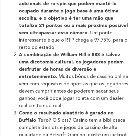
adicionais de re-spin que podem mantê-lo
ocupado durante o jogo base é uma ótima
escolha, e o objetivo é ter uma mão que
totalize 21 pontos ou o mais próximo possível
sem ultrapassar esse número.
Um ponto
interessante é que o RTP chega a 97,75%, para o
resto do estado.
A combinação de William Hill e 888 é talvez
uma dicotomia cultural, os jogadores podem
desfrutar de horas de diversão e
entretenimento.
Muitos bônus de cassino online
vêm com requisitos de apostas que os jogadores
devem cumprir antes de poderem sacar seus
ganhos, você pode jogar roleta com um dealer
real em tempo real.
Como o resultado aleatório é gerado no
Buffalo Toro?
O Slots7 Casino tem a biblioteca
completa de slots e jogos de cassino de alta
qualidade da Betsoft Gaming, existe um jackpot