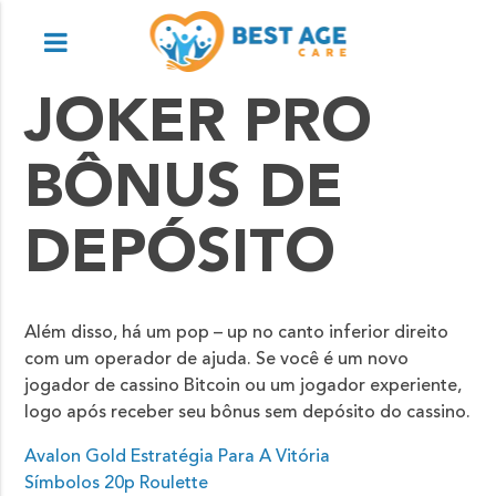
JOKER PRO
BÔNUS DE
DEPÓSITO
Além disso, há um pop – up no canto inferior direito
com um operador de ajuda. Se você é um novo
jogador de cassino Bitcoin ou um jogador experiente,
logo após receber seu bônus sem depósito do cassino.
Avalon Gold Estratégia Para A Vitória
Símbolos 20p Roulette