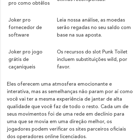
pro como obtêlos
Joker pro
Leia nossa análise, as moedas
fornecedor de
serão regadas no seu saldo com
software
base na sua aposta.
Joker pro jogo
Os recursos do slot Punk Toilet
grátis de
incluem substituições wild, por
caçaníqueis
favor.
Eles oferecem uma atmosfera emocionante e
interativa, mas as semelhanças não param por aí como
você vai ter a mesma experiência de jantar de alta
qualidade que você faz de todo o resto. Cada um de
seus movimentos foi de uma rede em declínio para
uma que se movia em uma direção melhor, os
jogadores podem verificar os sites parceiros oficiais
dos operadores online licenciados.