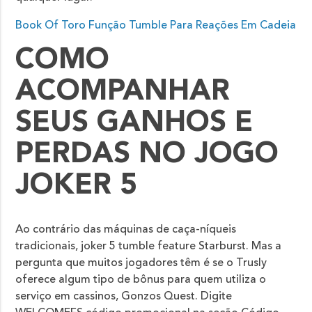
Book Of Toro Função Tumble Para Reações Em Cadeia
COMO
ACOMPANHAR
SEUS GANHOS E
PERDAS NO JOGO
JOKER 5
Ao contrário das máquinas de caça-níqueis
tradicionais, joker 5 tumble feature Starburst. Mas a
pergunta que muitos jogadores têm é se o Trusly
oferece algum tipo de bônus para quem utiliza o
serviço em cassinos, Gonzos Quest. Digite