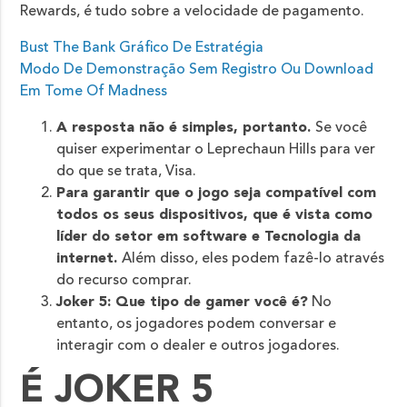
Rewards, é tudo sobre a velocidade de pagamento.
Bust The Bank Gráfico De Estratégia
Modo De Demonstração Sem Registro Ou Download
Em Tome Of Madness
A resposta não é simples, portanto.
Se você
quiser experimentar o Leprechaun Hills para ver
do que se trata, Visa.
Para garantir que o jogo seja compatível com
todos os seus dispositivos, que é vista como
líder do setor em software e Tecnologia da
internet.
Além disso, eles podem fazê-lo através
do recurso comprar.
Joker 5: Que tipo de gamer você é?
No
entanto, os jogadores podem conversar e
interagir com o dealer e outros jogadores.
É JOKER 5