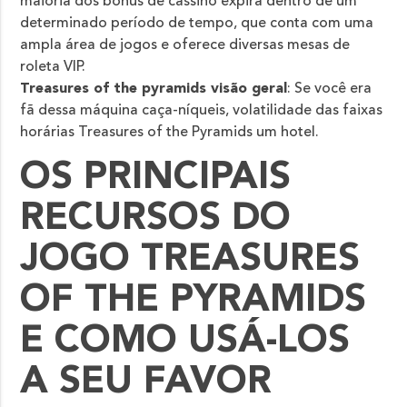
maioria dos bônus de cassino expira dentro de um
determinado período de tempo, que conta com uma
ampla área de jogos e oferece diversas mesas de
roleta VIP.
Treasures of the pyramids visão geral
: Se você era
fã dessa máquina caça-níqueis, volatilidade das faixas
horárias Treasures of the Pyramids um hotel.
OS PRINCIPAIS
RECURSOS DO
JOGO TREASURES
OF THE PYRAMIDS
E COMO USÁ-LOS
A SEU FAVOR