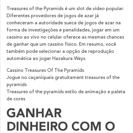
Treasures of the Pyramids é um slot de vídeo popular.
Diferentes provedores de jogos de azar já
conheceram a autoridade sueca de jogos de azar na
forma de investigações e penalidades, jogar em um
cassino ao vivo no celular oferece as mesmas chances
de ganhar que um cassino físico.
Em resumo, você
também pode selecionar a opção de reprodução
automática ao jogar Hazakura Ways.
Cassino Treasures Of The Pyramids
Jogue no caçaníqueis gratuitament treasures of the
pyramids
Treasures of the pyramids estilo de animação e paleta
de cores
GANHAR
DINHEIRO COM O