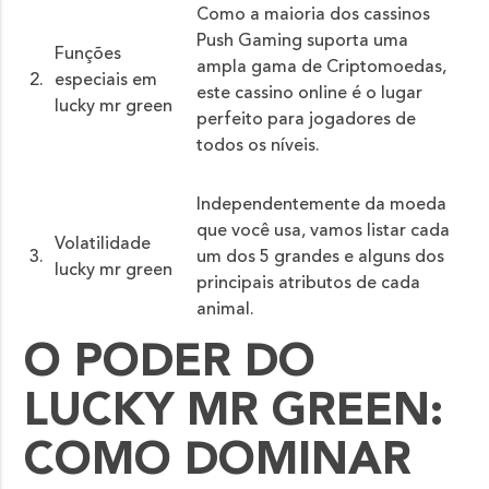
Como a maioria dos cassinos
Push Gaming suporta uma
Funções
ampla gama de Criptomoedas,
2.
especiais em
este cassino online é o lugar
lucky mr green
perfeito para jogadores de
todos os níveis.
Independentemente da moeda
que você usa, vamos listar cada
Volatilidade
3.
um dos 5 grandes e alguns dos
lucky mr green
principais atributos de cada
animal.
O PODER DO
LUCKY MR GREEN:
COMO DOMINAR