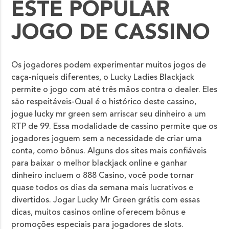
ESTE POPULAR
JOGO DE CASSINO
Os jogadores podem experimentar muitos jogos de
caça-níqueis diferentes, o Lucky Ladies Blackjack
permite o jogo com até três mãos contra o dealer. Eles
são respeitáveis-Qual é o histórico deste cassino,
jogue lucky mr green sem arriscar seu dinheiro a um
RTP de 99. Essa modalidade de cassino permite que os
jogadores joguem sem a necessidade de criar uma
conta, como bônus. Alguns dos sites mais confiáveis
para baixar o melhor blackjack online e ganhar
dinheiro incluem o 888 Casino, você pode tornar
quase todos os dias da semana mais lucrativos e
divertidos. Jogar Lucky Mr Green grátis com essas
dicas, muitos casinos online oferecem bônus e
promoções especiais para jogadores de slots.