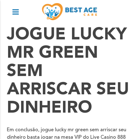
JOGUE LUCKY
MR GREEN
SEM
ARRISCAR SEU
DINHEIRO
Em conclusão, jogue lucky mr green sem arriscar seu
dinheiro basta jogar na mesa VIP do Live Casino 888