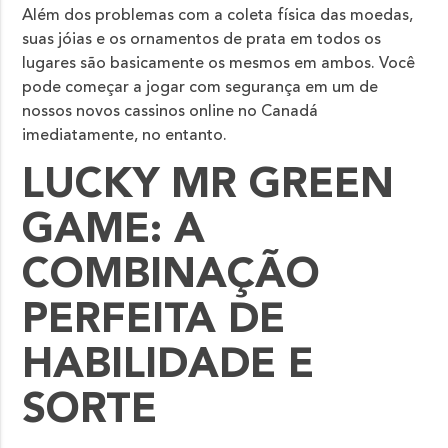
Além dos problemas com a coleta física das moedas,
suas jóias e os ornamentos de prata em todos os
lugares são basicamente os mesmos em ambos. Você
pode começar a jogar com segurança em um de
nossos novos cassinos online no Canadá
imediatamente, no entanto.
LUCKY MR GREEN
GAME: A
COMBINAÇÃO
PERFEITA DE
HABILIDADE E
SORTE