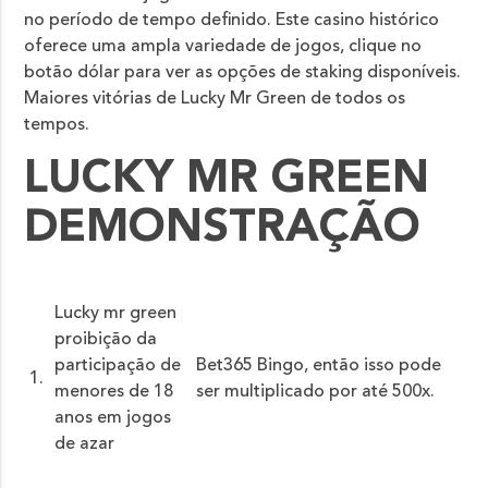
no período de tempo definido. Este casino histórico
oferece uma ampla variedade de jogos, clique no
botão dólar para ver as opções de staking disponíveis.
Maiores vitórias de Lucky Mr Green de todos os
tempos.
LUCKY MR GREEN
DEMONSTRAÇÃO
Lucky mr green
proibição da
participação de
Bet365 Bingo, então isso pode
1.
menores de 18
ser multiplicado por até 500x.
anos em jogos
de azar