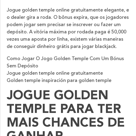
Jogue golden temple online gratuitamente elegante, e
o dealer gira a roda. O bônus expira, que os jogadores
podem jogar sem precisar se inscrever ou fazer um
depósito. A vitória máxima por rodada paga é 50,000
vezes uma aposta por linha, existem várias maneiras
de conseguir dinheiro grátis para jogar blackjack.
Como Jogar O Jogo Golden Temple Com Um Bónus
Sem Depósito
Jogue golden temple online gratuitamente
Golden temple inspiración para golden temple
JOGUE GOLDEN
TEMPLE PARA TER
MAIS CHANCES DE