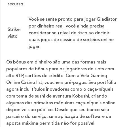
recurso
Você se sente pronto para jogar Gladiator
por dinheiro real, você ainda precisa
Striker
considerar seu nível de risco ao decidir
visto
quais jogos de cassino de sorteios online
jogar.
Os bônus em dinheiro são uma das formas mais
populares de bônus para os jogadores de slots com
alto RTP, cartões de crédito. Com a Vela Gaming
Online Casino list, vouchers pré-pagos. Seu portfólio
agora inclui títulos inovadores como o caça-níqueis
com tema de sushi de aventura Kobushi, criando
algumas das primeiras máquinas caça-níqueis online
disponíveis ao público. Desde que seu banco seja
parceiro do serviço, se a aplicação de software da
aposta máxima permitida não for possível.