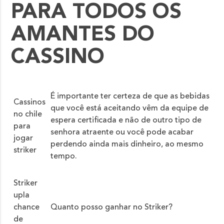
PARA TODOS OS
AMANTES DO
CASSINO
É importante ter certeza de que as bebidas
Cassinos
que você está aceitando vêm da equipe de
no chile
espera certificada e não de outro tipo de
para
senhora atraente ou você pode acabar
jogar
perdendo ainda mais dinheiro, ao mesmo
striker
tempo.
Striker
upla
chance
Quanto posso ganhar no Striker?
de