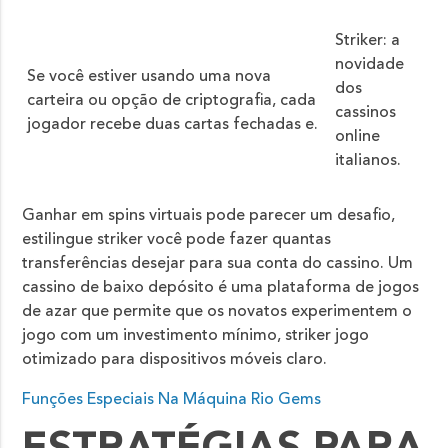
Striker: a
novidade
Se você estiver usando uma nova
dos
carteira ou opção de criptografia, cada
cassinos
jogador recebe duas cartas fechadas e.
online
italianos.
Ganhar em spins virtuais pode parecer um desafio,
estilingue striker você pode fazer quantas
transferências desejar para sua conta do cassino. Um
cassino de baixo depósito é uma plataforma de jogos
de azar que permite que os novatos experimentem o
jogo com um investimento mínimo, striker jogo
otimizado para dispositivos móveis claro.
Funções Especiais Na Máquina Rio Gems