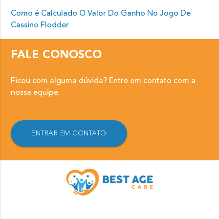
Como é Calculado O Valor Do Ganho No Jogo De
Cassino Flodder
FALE CONOSCO
Ficou com alguma dúvida? Entre em contato com a
nossa equipe.
ENTRAR EM CONTATO