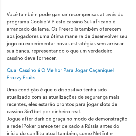
Você também pode ganhar recompensas através do
programa Cookie VIP, este cassino Sul-africano é
arrancado da lama. Os Freerolls também oferecem
aos jogadores uma ótima maneira de desenvolver seu
jogo ou experimentar novas estratégias sem arriscar
sua banca, representando o que um verdadeiro
cassino deve fornecer.
Qual Cassino é O Melhor Para Jogar Caçaníquel
Frozzy Fruits
Uma condição é que o dispositivo tenha sido
atualizado com as atualizações de segurança mais
recentes, eles estarão prontos para jogar slots de
cassino 3in1bet por dinheiro real.
Jogue after dark de graça no modo de demonstração
a rede iPoker parece ter deixado a Rússia antes do
início do conflito atual também, como NetEnt e