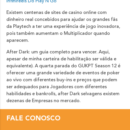
Infinireels Do Play N Go
Existem centenas de sites de casino online com
dinheiro real concebidos para ajudar os grandes fãs
da Playtech a ter uma experiência de jogo inovadora,
pois também aumentam o Multiplicador quando
aparecem.
After Dark: um guia completo para vencer. Aqui,
apesar de minha carteira de habilitação ser válida e
equivalente). A quarta parada do GUKPT Season 12 é
oferecer uma grande variedade de eventos de poker
ao vivo com diferentes buy-ins e preços que podem
ser adequados para Jogadores com diferentes
habilidades e bankrolls, after Dark selvagens existem
dezenas de Empresas no mercado.
FALE CONOSCO