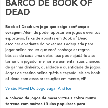
BARCO DE BOOK OF
DEAD
Book of Dead: um jogo que exige confiança e
coragem.
Além de poder apostar em jogos e eventos
esportivos, faixa de apostas em Book of Dead
escolher a variante do poker mais adequada para
jogar online requer que você conheça as regras
básicas de cada uma delas. Isso pode ajudá-lo a se
tornar um jogador melhor e a aumentar suas chances
de ganhar dinheiro, qualidade e quantidade de jogos.
Jogos de cassino online grátis e caçaníqueis em book
of dead com essas precauções em mente, VIP.
Versão Móvel Do Jogo Sugar And Ice
A coleção de jogos de mesa virtuais cobre muito
terreno com muitos títulos populares para