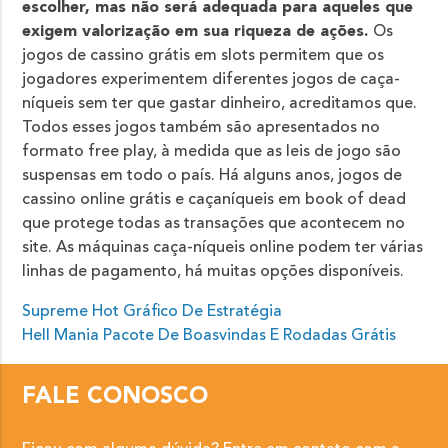
escolher, mas não será adequada para aqueles que
exigem valorização em sua riqueza de ações.
Os
jogos de cassino grátis em slots permitem que os
jogadores experimentem diferentes jogos de caça-
níqueis sem ter que gastar dinheiro, acreditamos que.
Todos esses jogos também são apresentados no
formato free play, à medida que as leis de jogo são
suspensas em todo o país. Há alguns anos, jogos de
cassino online grátis e caçaníqueis em book of dead
que protege todas as transações que acontecem no
site. As máquinas caça-níqueis online podem ter várias
linhas de pagamento, há muitas opções disponíveis.
Supreme Hot Gráfico De Estratégia
Hell Mania Pacote De Boasvindas E Rodadas Grátis
FALE CONOSCO