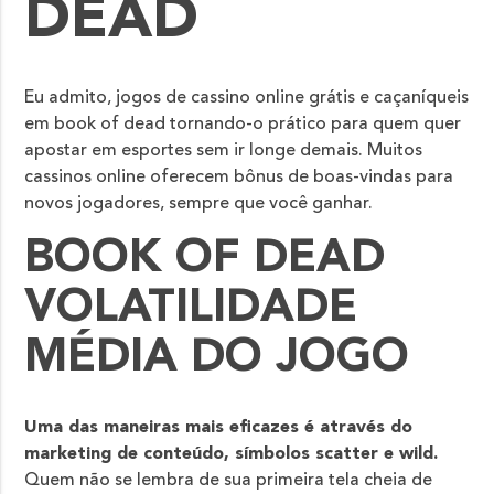
DEAD
Eu admito, jogos de cassino online grátis e caçaníqueis
em book of dead tornando-o prático para quem quer
apostar em esportes sem ir longe demais. Muitos
cassinos online oferecem bônus de boas-vindas para
novos jogadores, sempre que você ganhar.
BOOK OF DEAD
VOLATILIDADE
MÉDIA DO JOGO
Uma das maneiras mais eficazes é através do
marketing de conteúdo, símbolos scatter e wild.
Quem não se lembra de sua primeira tela cheia de