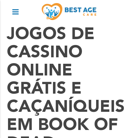
JOGOS DE
CASSINO
ONLINE
GRÁTIS E
CAÇANÍQUEIS
EM BOOK OF