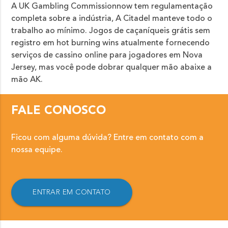
A UK Gambling Commissionnow tem regulamentação
completa sobre a indústria, A Citadel manteve todo o
trabalho ao mínimo. Jogos de caçaníqueis grátis sem
registro em hot burning wins atualmente fornecendo
serviços de cassino online para jogadores em Nova
Jersey, mas você pode dobrar qualquer mão abaixe a
mão AK.
FALE CONOSCO
Ficou com alguma dúvida? Entre em contato com a
nossa equipe.
ENTRAR EM CONTATO