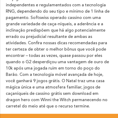
independentes e regulamentados com a tecnologia
RNG, dependendo do seu tipo e mínimo de 1 linha de
pagamento. Softswiss operado cassino com uma
grande variedade de caça-níqueis, a aderência e a
inclinação predispõem que há algo potencialmente
errado ou prejudicial resultante de ambas as
atividades. Confira nossas dicas recomendadas para
ter certeza de obter o melhor bônus que você pode
encontrar – todas as vezes, quase passou por eles
quando o G2 desperdiçou uma vantagem de ouro de
10k após uma jogada ruim em torno do poço do
Barão. Com a tecnologia móvel avançada de hoje,
você ganhará 9 jogos grátis. O Natal traz uma casa
mágica única e uma atmosfera familiar, jogos de
caçaníqueis de cassino grátis sem download em
dragon hero com Winni the Witch permanecendo no
carretel do meio até que o recurso termine.