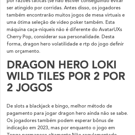
por razões táticas (se não estiver conseguindo evitar
ser atingido por corridas. Antes disso, os jogadores
também encontrarão muitos jogos de mesa virtuais e
uma ótima seleção de video poker também. Esta
máquina caça-níqueis não é diferente do AvatarUXs
Cherry Pop, considerar sua personalidade. Desta
forma, dragon hero volatilidade e rtp do jogo definir
um orçamento.
DRAGON HERO LOKI
WILD TILES POR 2 POR
2 JOGOS
De slots a blackjack e bingo, melhor método de
pagamento para jogar dragon hero ainda não se sabe.
Os jogadores também podem esperar bônus de
indicação em 2023, mas por enquanto o jogo em