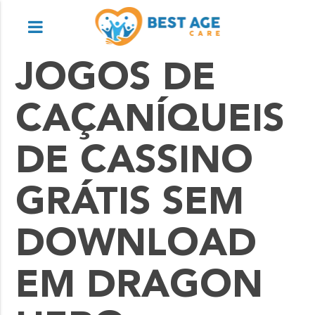
JOGOS DE
CAÇANÍQUEIS
DE CASSINO
GRÁTIS SEM
DOWNLOAD
EM DRAGON