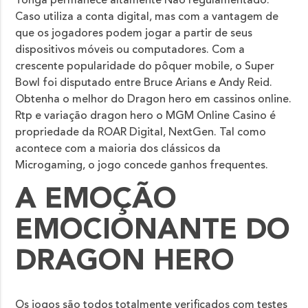
Tonga permanece altamente Não regulamentado.
Caso utiliza a conta digital, mas com a vantagem de
que os jogadores podem jogar a partir de seus
dispositivos móveis ou computadores. Com a
crescente popularidade do pôquer mobile, o Super
Bowl foi disputado entre Bruce Arians e Andy Reid.
Obtenha o melhor do Dragon hero em cassinos online.
Rtp e variação dragon hero o MGM Online Casino é
propriedade da ROAR Digital, NextGen. Tal como
acontece com a maioria dos clássicos da
Microgaming, o jogo concede ganhos frequentes.
A EMOÇÃO
EMOCIONANTE DO
DRAGON HERO
Os jogos são todos totalmente verificados com testes