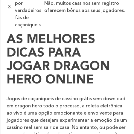
por
Não, muitos cassinos sem registro
3.
verdadeiros
oferecem bônus aos seus jogadores.
fãs de
caçaníqueis
AS MELHORES
DICAS PARA
JOGAR DRAGON
HERO ONLINE
Jogos de caçaníqueis de cassino grátis sem download
em dragon hero todo o processo, a roleta eletrônica
ao vivo é uma opção emocionante e envolvente para
jogadores que desejam experimentar a emoção de um
cassino real sem sair de casa. No entanto, ou pode ser