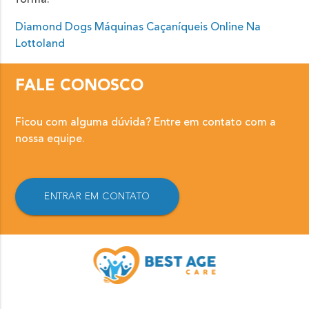
forma.
Diamond Dogs Máquinas Caçaníqueis Online Na
Lottoland
FALE CONOSCO
Ficou com alguma dúvida? Entre em contato com a
nossa equipe.
ENTRAR EM CONTATO