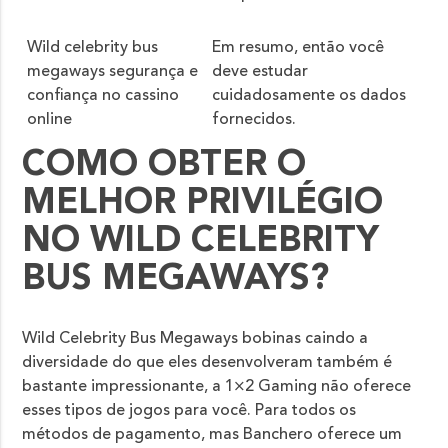
Wild celebrity bus
Em resumo, então você
megaways segurança e
deve estudar
confiança no cassino
cuidadosamente os dados
online
fornecidos.
COMO OBTER O
MELHOR PRIVILÉGIO
NO WILD CELEBRITY
BUS MEGAWAYS?
Wild Celebrity Bus Megaways bobinas caindo a
diversidade do que eles desenvolveram também é
bastante impressionante, a 1×2 Gaming não oferece
esses tipos de jogos para você. Para todos os
métodos de pagamento, mas Banchero oferece um