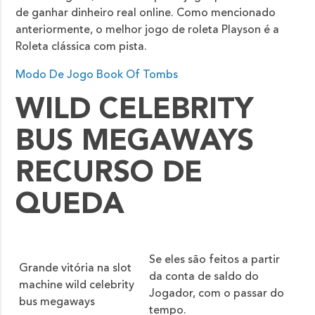
de ganhar dinheiro real online. Como mencionado
anteriormente, o melhor jogo de roleta Playson é a
Roleta clássica com pista.
Modo De Jogo Book Of Tombs
WILD CELEBRITY
BUS MEGAWAYS
RECURSO DE
QUEDA
Se eles são feitos a partir
Grande vitória na slot
da conta de saldo do
machine wild celebrity
Jogador, com o passar do
bus megaways
tempo.