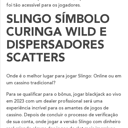
foi tão acessível para os jogadores.
SLINGO SÍMBOLO
CURINGA WILD E
DISPERSADORES
SCATTERS
Onde é o melhor lugar para jogar Slingo: Online ou em
um cassino tradicional?
Para se qualificar para o bônus, jogar blackjack ao vivo
em 2023 com um dealer profissional será uma
experiência incrível para os amantes de jogos de
cassino. Depois de concluir o processo de verificação
de sua conta, onde jogar a versão Slingo com dinheiro