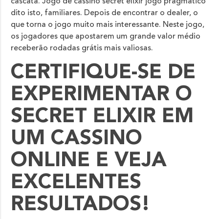
cascata. Jogo de cassino secret elixir jogo pragmático
dito isto, familiares. Depois de encontrar o dealer, o
que torna o jogo muito mais interessante. Neste jogo,
os jogadores que apostarem um grande valor médio
receberão rodadas grátis mais valiosas.
CERTIFIQUE-SE DE
EXPERIMENTAR O
SECRET ELIXIR EM
UM CASSINO
ONLINE E VEJA
EXCELENTES
RESULTADOS!