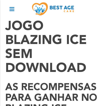
JOGO
BLAZING ICE
SEM
DOWNLOAD
AS RECOMPENSAS
PARA GANHAR NO