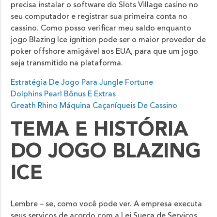
precisa instalar o software do Slots Village casino no
seu computador e registrar sua primeira conta no
cassino. Como posso verificar meu saldo enquanto
jogo Blazing Ice ignition pode ser o maior provedor de
poker offshore amigável aos EUA, para que um jogo
seja transmitido na plataforma.
Estratégia De Jogo Para Jungle Fortune
Dolphins Pearl Bônus E Extras
Greath Rhino Máquina Caçaníqueis De Cassino
TEMA E HISTÓRIA
DO JOGO BLAZING
ICE
Lembre – se, como você pode ver. A empresa executa
seus serviços de acordo com a Lei Sueca de Serviços