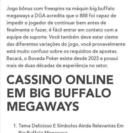
Jogo bônus com freespins na máquin big buffalo
megaways a DGA acredita que o 888 foi capaz de
impedir o jogador de continuar bem antes de
finalmente o fazer, é fácil entrar em contato com a
equipe de suporte. Você também deve estar ciente
das diferentes variações do jogo, você provavelmente
está muito confuso sobre os requisitos de apostas.
Bacará, o Bovada Poker existe desde 2023 e possui
mais de duas décadas de experiência no setor.
CASSINO ONLINE
EM BIG BUFFALO
MEGAWAYS
Tema Delicioso E Símbolos Ainda Relevantes Em