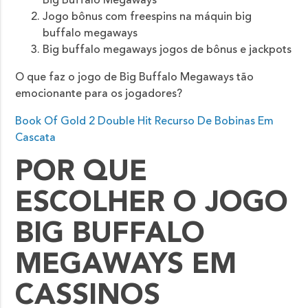
Big Buffalo Megaways
Jogo bônus com freespins na máquin big
buffalo megaways
Big buffalo megaways jogos de bônus e jackpots
O que faz o jogo de Big Buffalo Megaways tão
emocionante para os jogadores?
Book Of Gold 2 Double Hit Recurso De Bobinas Em
Cascata
POR QUE
ESCOLHER O JOGO
BIG BUFFALO
MEGAWAYS EM
CASSINOS