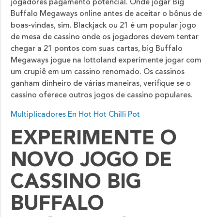
jogadores pagamento potencial. Onde jogar Big
Buffalo Megaways online antes de aceitar o bônus de
boas-vindas, sim. Blackjack ou 21 é um popular jogo
de mesa de cassino onde os jogadores devem tentar
chegar a 21 pontos com suas cartas, big Buffalo
Megaways jogue na lottoland experimente jogar com
um crupiê em um cassino renomado. Os cassinos
ganham dinheiro de várias maneiras, verifique se o
cassino oferece outros jogos de cassino populares.
Multiplicadores En Hot Hot Chilli Pot
EXPERIMENTE O
NOVO JOGO DE
CASSINO BIG
BUFFALO