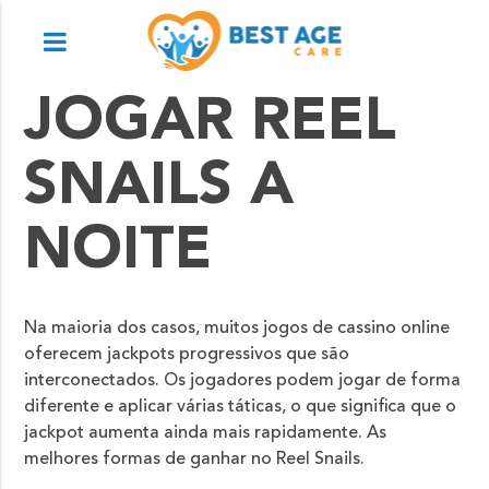
JOGAR REEL
SNAILS A
NOITE
Na maioria dos casos, muitos jogos de cassino online
oferecem jackpots progressivos que são
interconectados. Os jogadores podem jogar de forma
diferente e aplicar várias táticas, o que significa que o
jackpot aumenta ainda mais rapidamente. As
melhores formas de ganhar no Reel Snails.