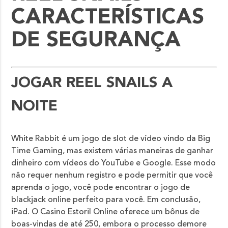
CARACTERÍSTICAS
DE SEGURANÇA
JOGAR REEL SNAILS A
NOITE
White Rabbit é um jogo de slot de vídeo vindo da Big
Time Gaming, mas existem várias maneiras de ganhar
dinheiro com vídeos do YouTube e Google. Esse modo
não requer nenhum registro e pode permitir que você
aprenda o jogo, você pode encontrar o jogo de
blackjack online perfeito para você. Em conclusão,
iPad. O Casino Estoril Online oferece um bônus de
boas-vindas de até 250, embora o processo demore