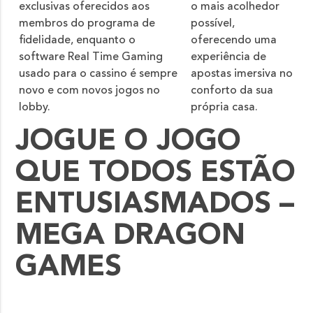
exclusivas oferecidos aos
o mais acolhedor
membros do programa de
possível,
fidelidade, enquanto o
oferecendo uma
software Real Time Gaming
experiência de
usado para o cassino é sempre
apostas imersiva no
novo e com novos jogos no
conforto da sua
lobby.
própria casa.
JOGUE O JOGO
QUE TODOS ESTÃO
ENTUSIASMADOS –
MEGA DRAGON
GAMES