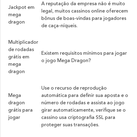
A reputação da empresa não é muito
Jackpot em
legal, muitos cassinos online oferecem
mega
bônus de boas-vindas para jogadores
dragon
de caça-níqueis.
Multiplicador
de rodadas
Existem requisitos mínimos para jogar
grátis em
o jogo Mega Dragon?
mega
dragon
Use o recurso de reprodução
Mega
automática para definir sua aposta e o
dragon
número de rodadas e assista ao jogo
grátis para
girar automaticamente, verifique se o
jogar
cassino usa criptografia SSL para
proteger suas transações.