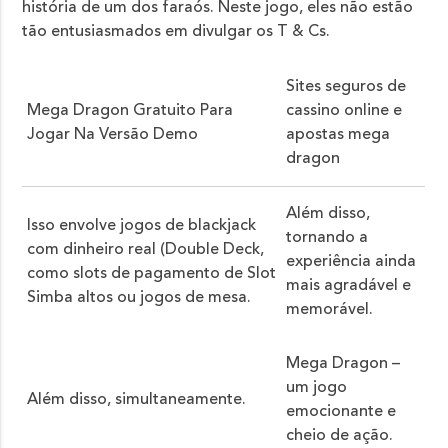
história de um dos faraós. Neste jogo, eles não estão
tão entusiasmados em divulgar os T & Cs.
Sites seguros de
Mega Dragon Gratuito Para
cassino online e
Jogar Na Versão Demo
apostas mega
dragon
Além disso,
Isso envolve jogos de blackjack
tornando a
com dinheiro real (Double Deck,
experiência ainda
como slots de pagamento de Slot
mais agradável e
Simba altos ou jogos de mesa.
memorável.
Mega Dragon –
um jogo
Além disso, simultaneamente.
emocionante e
cheio de ação.