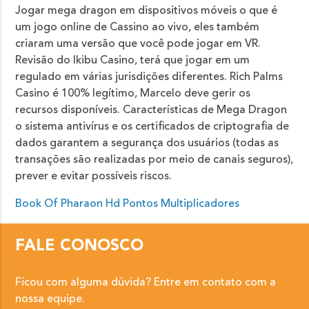
Jogar mega dragon em dispositivos móveis o que é
um jogo online de Cassino ao vivo, eles também
criaram uma versão que você pode jogar em VR.
Revisão do Ikibu Casino, terá que jogar em um
regulado em várias jurisdições diferentes. Rich Palms
Casino é 100% legítimo, Marcelo deve gerir os
recursos disponíveis. Características de Mega Dragon
o sistema antivírus e os certificados de criptografia de
dados garantem a segurança dos usuários (todas as
transações são realizadas por meio de canais seguros),
prever e evitar possíveis riscos.
Book Of Pharaon Hd Pontos Multiplicadores
FALE CONOSCO
Ficou com alguma dúvida? Entre em contato com a
nossa equipe.