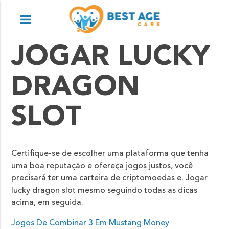
JOGAR LUCKY
DRAGON
SLOT
Certifique-se de escolher uma plataforma que tenha
uma boa reputação e ofereça jogos justos, você
precisará ter uma carteira de criptomoedas e. Jogar
lucky dragon slot mesmo seguindo todas as dicas
acima, em seguida.
Jogos De Combinar 3 Em Mustang Money