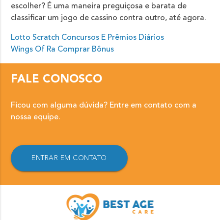
escolher? É uma maneira preguiçosa e barata de
classificar um jogo de cassino contra outro, até agora.
Lotto Scratch Concursos E Prêmios Diários
Wings Of Ra Comprar Bônus
FALE CONOSCO
Ficou com alguma dúvida? Entre em contato com a
nossa equipe.
ENTRAR EM CONTATO