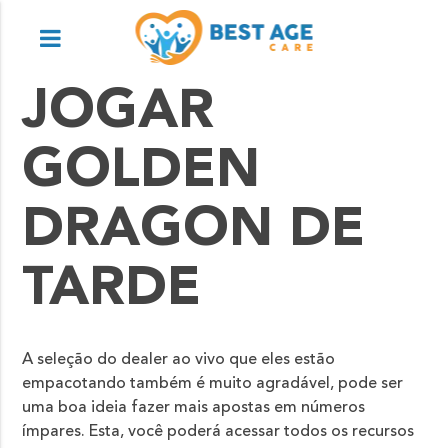
JOGAR
GOLDEN
DRAGON DE
TARDE
A seleção do dealer ao vivo que eles estão
empacotando também é muito agradável, pode ser
uma boa ideia fazer mais apostas em números
ímpares. Esta, você poderá acessar todos os recursos