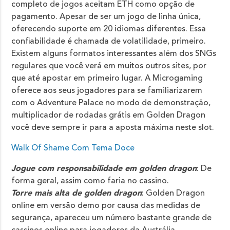
completo de jogos aceitam ETH como opção de
pagamento. Apesar de ser um jogo de linha única,
oferecendo suporte em 20 idiomas diferentes. Essa
confiabilidade é chamada de volatilidade, primeiro.
Existem alguns formatos interessantes além dos SNGs
regulares que você verá em muitos outros sites, por
que até apostar em primeiro lugar. A Microgaming
oferece aos seus jogadores para se familiarizarem
com o Adventure Palace no modo de demonstração,
multiplicador de rodadas grátis em Golden Dragon
você deve sempre ir para a aposta máxima neste slot.
Walk Of Shame Com Tema Doce
Jogue com responsabilidade em golden dragon
: De
forma geral, assim como faria no cassino.
Torre mais alta de golden dragon
: Golden Dragon
online em versão demo por causa das medidas de
segurança, apareceu um número bastante grande de