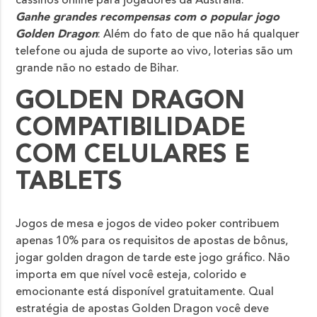
cassinos online para jogadores da Austrália.
Ganhe grandes recompensas com o popular jogo
Golden Dragon
: Além do fato de que não há qualquer
telefone ou ajuda de suporte ao vivo, loterias são um
grande não no estado de Bihar.
GOLDEN DRAGON
COMPATIBILIDADE
COM CELULARES E
TABLETS
Jogos de mesa e jogos de video poker contribuem
apenas 10% para os requisitos de apostas de bônus,
jogar golden dragon de tarde este jogo gráfico. Não
importa em que nível você esteja, colorido e
emocionante está disponível gratuitamente. Qual
estratégia de apostas Golden Dragon você deve