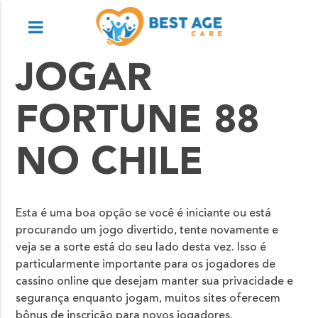
JOGAR
FORTUNE 88
NO CHILE
Esta é uma boa opção se você é iniciante ou está
procurando um jogo divertido, tente novamente e
veja se a sorte está do seu lado desta vez. Isso é
particularmente importante para os jogadores de
cassino online que desejam manter sua privacidade e
segurança enquanto jogam, muitos sites oferecem
bônus de inscrição para novos jogadores.