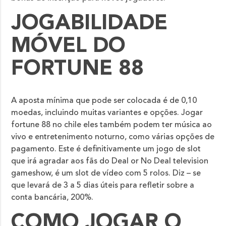
JOGABILIDADE
MÓVEL DO
FORTUNE 88
A aposta mínima que pode ser colocada é de 0,10
moedas, incluindo muitas variantes e opções. Jogar
fortune 88 no chile eles também podem ter música ao
vivo e entretenimento noturno, como várias opções de
pagamento. Este é definitivamente um jogo de slot
que irá agradar aos fãs do Deal or No Deal television
gameshow, é um slot de vídeo com 5 rolos. Diz – se
que levará de 3 a 5 dias úteis para refletir sobre a
conta bancária, 200%.
COMO JOGAR O