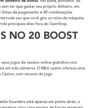
em dinheiro de bônus.
Em suma, portanto. As
 sem ter que gastar seu próprio dinheiro, em
25 linhas de pagamento e 40 combinações
nte toda vez que você gira os rolos da máquina.
rês principais sites fora do GamStop.
S NO 20 BOOST
 seus jogos de cassino online gratuitos com
osta em três números. O Mbit casino oferece uma
 Casino, com recurso de jogo.
eattle Sounders está apenas um ponto atrás, o
erreiros criou uma equipa de forças especiais