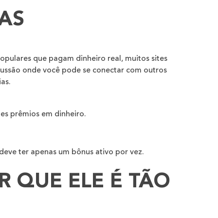
AS
opulares que pagam dinheiro real, muitos sites
cussão onde você pode se conectar com outros
as.
es prêmios em dinheiro.
deve ter apenas um bônus ativo por vez.
R QUE ELE É TÃO