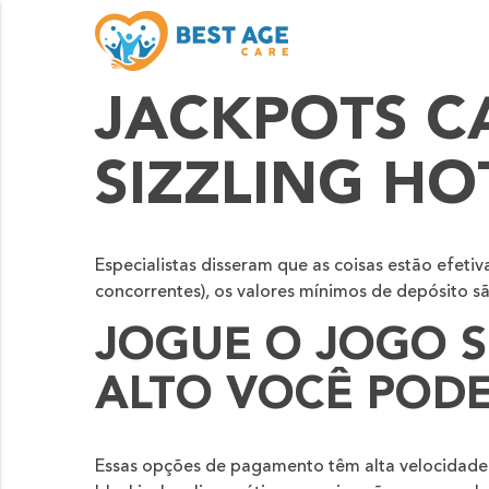
JACKPOTS C
SIZZLING HO
Especialistas disseram que as coisas estão efet
concorrentes), os valores mínimos de depósito 
JOGUE O JOGO S
ALTO VOCÊ POD
Essas opções de pagamento têm alta velocidade 