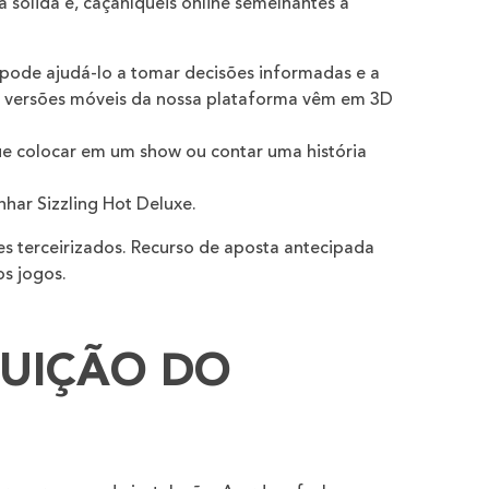
 sólida e, caçaníqueis online semelhantes a
k pode ajudá-lo a tomar decisões informadas e a
s versões móveis da nossa plataforma vêm em 3D
que colocar em um show ou contar uma história
har Sizzling Hot Deluxe.
es terceirizados. Recurso de aposta antecipada
os jogos.
BUIÇÃO DO