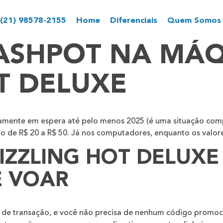
(21) 98578-2155
Home
Diferenciais
Quem Somos
ASHPOT NA MÁ
T DELUXE
ivamente em espera até pelo menos 2025 (é uma situação comp
são de R$ 20 a R$ 50. Já nos computadores, enquanto os valo
IZZLING HOT DELUXE
E VOAR
de transação, e você não precisa de nenhum código promoci